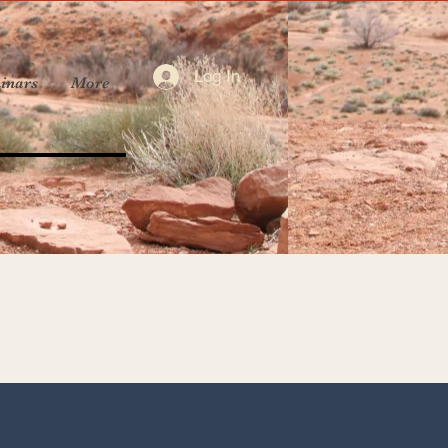
Log In
inars
More