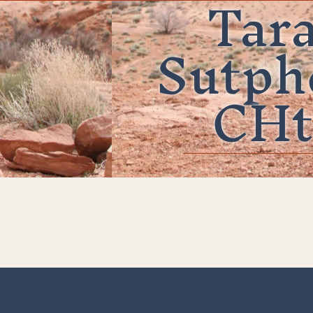
Tar
Sutph
CHt