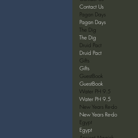
 Contact Us  
 Pagan Days  
 Pagan Days  
 The Dig  
 The Dig  
 Druid Pact  
 Druid Pact  
 Gifts  
 Gifts  
 GuestBook  
 GuestBook  
 Water PH 9.5  
 Water PH 9.5  
 New Years Re-do  
 New Years Re-do  
 Egypt  
 Egypt  
 Ancient Magick  