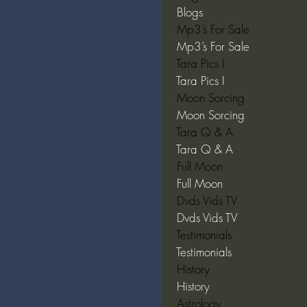
 Blogs  
 Mp3’s For Sale  
 Mp3’s For Sale  
 Tara Pics I  
 Tara Pics I  
 Moon Sorcing  
 Moon Sorcing  
 Tara Q & A  
 Tara Q & A  
 Full Moon  
 Full Moon  
 Dvds Vids TV  
 Dvds Vids TV  
 Testimonials  
 Testimonials  
 History  
 History  
 Astrology  