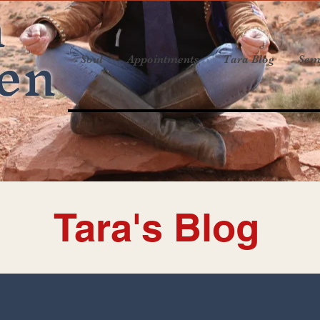
a
en
Soul
Appointments
Tara Blog
Sem
Tara's Blog