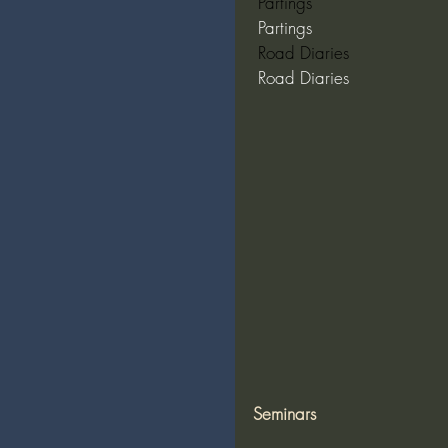
 Partings  
 Partings  
 Road Diaries  
 Road Diaries  
Seminars 