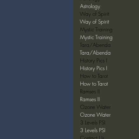
 Astrology  
 Way of Spirit  
 Way of Spirit  
 Mystic Training  
 Mystic Training  
 Tara/Abenda  
 Tara/Abenda  
 History Pics I  
 History Pics I  
 How to Tarot  
 How to Tarot  
 Ramses II  
 Ramses II  
 Ozone Water  
 Ozone Water  
 3 Levels PSI  
 3 Levels PSI  
 Contact Us  