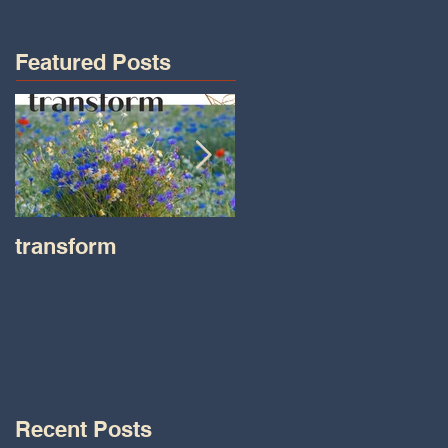
Featured Posts
transform
Transformations wit
Tara on IHeart Radio
-Iheart.com
Recent Posts