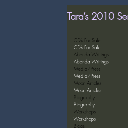
Tara’s 2010 Se
 CD’s For Sale  
 CD’s For Sale  
 Abenda Writings  
 Abenda Writings  
 Media/Press  
 Media/Press  
 Moon Articles  
 Moon Articles  
 Biography  
 Biography  
 Workshops  
 Workshops  
 Blogs  